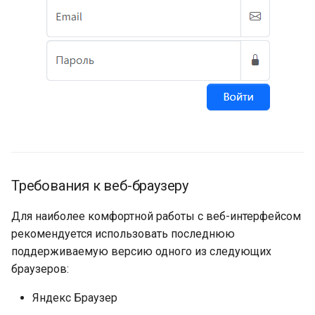
и
я
п
о
и
с
к
Требования к веб-браузеру
а
Для наиболее комфортной работы с веб-интерфейсом
рекомендуется использовать последнюю
поддерживаемую версию одного из следующих
браузеров:
Яндекс Браузер