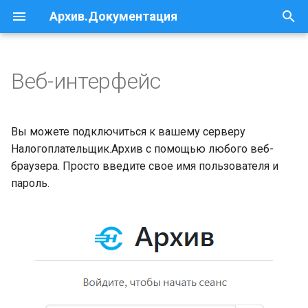
Архив.Документация
И
н
Веб-интерфейс
Требования к веб-браузеру
и
ц
Основной интерфейс
Вы можете подключиться к вашему серверу
пользователя
и
Налогоплательщик.Архив с помощью любого веб-
браузера. Просто введите свое имя пользователя и
а
пароль.
л
и
з
а
ц